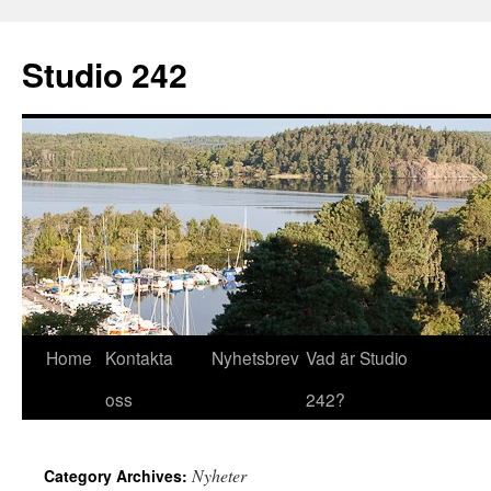
Studio 242
Home
Kontakta
Nyhetsbrev
Vad är Studio
Skip
oss
242?
to
content
Nyheter
Category Archives: