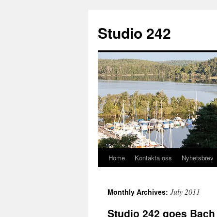
Studio 242
Home
Kontakta oss
Nyhetsbrev
Skip
to
July 2011
Monthly Archives:
content
Studio 242 goes Bach