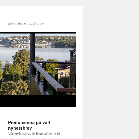
Ett vardagsrum. En scen.
Prenumerera på vårt
nyhetsbrev
Vårt nyhetsbrev är bästa sättet att få