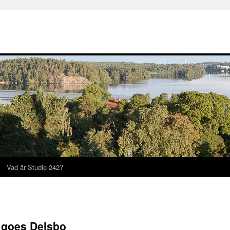
Vad är Studio 242?
 goes Delsbo