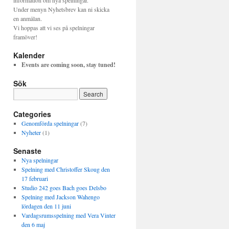
information om nya spelningar.
Under menyn Nyhetsbrev kan ni skicka
en anmälan.
Vi hoppas att vi ses på spelningar
framöver!
Kalender
Events are coming soon, stay tuned!
Sök
Categories
Genomförda spelningar
(7)
Nyheter
(1)
Senaste
Nya spelningar
Spelning med Christoffer Skoug den
17 februari
Studio 242 goes Bach goes Delsbo
Spelning med Jackson Wahengo
lördagen den 11 juni
Vardagsrumsspelning med Vera Vinter
den 6 maj