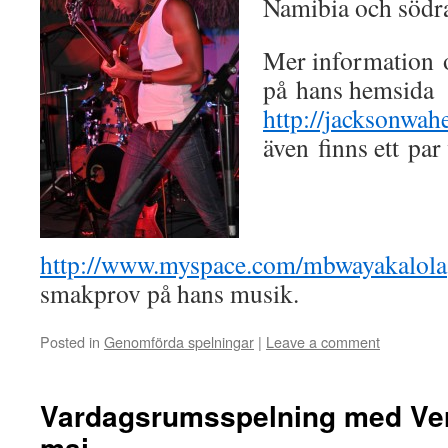
Namibia och södr
Mer information 
på hans hemsida
http://jacksonwa
även finns ett pa
http://www.myspace.com/mbwayakalola
smakprov på hans musik.
Posted in
Genomförda spelningar
|
Leave a comment
Vardagsrumsspelning med Ver
maj