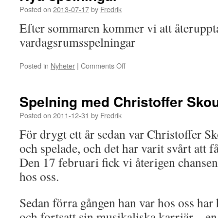
Posted on
2013-07-17
by
Fredrik
Efter sommaren kommer vi att återuppt
vardagsrumsspelningar
Posted in
Nyheter
|
Comments Off
on
Nya
spelningar
Spelning med Christoffer Skou
Posted on
2011-12-31
by
Fredrik
För drygt ett år sedan var Christoffer
och spelade, och det har varit svårt att
Den 17 februari fick vi återigen chanse
hos oss.
Sedan förra gången han var hos oss har h
och fortsatt sin musikaliska karriär – en